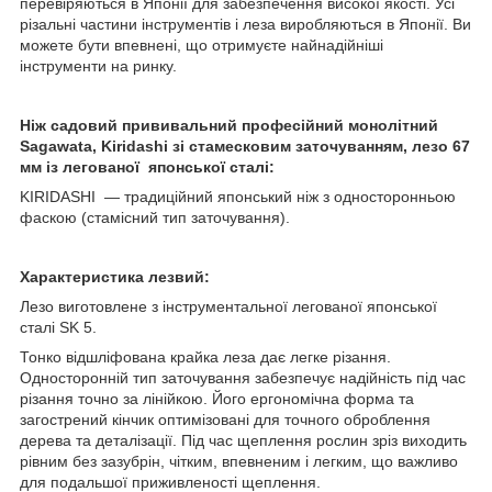
перевіряються в Японії для забезпечення високої якості. Усі
різальні частини інструментів і леза виробляються в Японії. Ви
можете бути впевнені, що отримуєте найнадійніші
інструменти на ринку.
Ніж садовий
прививальний професійний монолітний
Sagawata
, Kiridashi
зі стамесковим заточуванням, лезо 67
мм із легованої японської сталі:
KIRIDASHI — традиційний японський ніж з односторонньою
фаскою (стамісний тип заточування).
Характеристика лезвий:
Лезо виготовлене з інструментальної легованої японської
сталі SK 5.
Тонко відшліфована крайка леза дає легке різання.
Односторонній тип заточування забезпечує надійність під час
різання точно за лінійкою. Його ергономічна форма та
загострений кінчик оптимізовані для точного оброблення
дерева та деталізації. Під час щеплення рослин зріз виходить
рівним без зазубрін, чітким, впевненим і легким, що важливо
для подальшої приживленості щеплення.