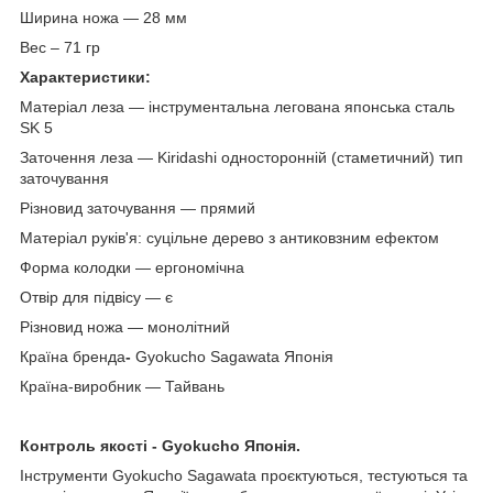
Ширина ножа — 28 мм
Вес – 71 гр
Характеристики:
Матеріал леза — інструментальна легована японська сталь
SK 5
Заточення леза — Kiridashi односторонній (стаметичний) тип
заточування
Різновид заточування — прямий
Матеріал руків'я: суцільне дерево з антиковзним ефектом
Форма колодки — ергономічна
Отвір для підвісу — є
Різновид ножа — монолітний
Країна бренда
-
Gyokucho Sagawata Японія
Країна-виробник — Тайвань
Контроль
якості
- Gyokucho
Японія.
Інструменти
Gyokucho Sagawata проєктуються, тестуються та