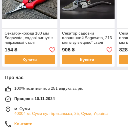
Секатор-ножиці 180 мм
Секатор садовий
Сека
Sagawata, садові вигнуті з
площинний Sagawata, 213
площ
неіржавкої сталі
мм із вуглецевої сталі
мм і
154
906
828
₴
₴
Купити
Купити
Про нас
100% позитивних з 251 відгука за рік
Працює з 10.11.2024
м. Суми
40004 м. Суми вул Британська, 25, Суми, Україна
Контакти