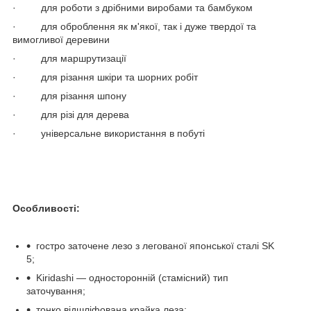
· для роботи з дрібними виробами та бамбуком
· для оброблення як м'якої, так і дуже твердої та
вимогливої деревини
· для маршрутизації
· для різання шкіри та шорних робіт
· для різання шпону
· для різі для дерева
· універсальне використання в побуті
Особливості:
гостро заточене лезо з легованої японської сталі SK
5;
Kiridashi — односторонній (стамісний) тип
заточування;
тонко відшліфована крайка леза;