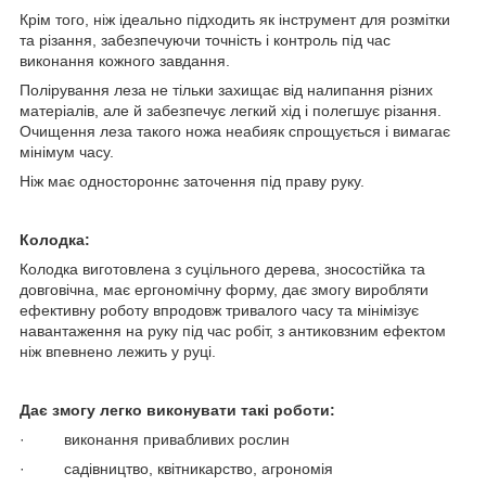
Крім того, ніж ідеально підходить як інструмент для розмітки
та різання, забезпечуючи точність і контроль під час
виконання кожного завдання.
Полірування леза не тільки захищає від налипання різних
матеріалів, але й забезпечує легкий хід і полегшує різання.
Очищення леза такого ножа неабияк спрощується і вимагає
мінімум часу.
Ніж має одностороннє заточення під праву руку.
Колодка:
Колодка виготовлена з суцільного дерева, зносостійка та
довговічна, має ергономічну форму, дає змогу виробляти
ефективну роботу впродовж тривалого часу та мінімізує
навантаження на руку під час робіт, з антиковзним ефектом
ніж впевнено лежить у руці.
Дає змогу легко
виконувати такі роботи:
· виконання привабливих рослин
· садівництво, квітникарство, агрономія