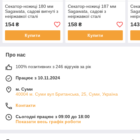
Секатор-ножиці 180 мм
Секатор-ножиці 187 мм
Сека
Sagawata, садові вигнуті з
Sagawata, садові з
Saga
неіржавкої сталі
неіржавкої сталі
неір
154
158
143
₴
₴
Купити
Купити
Про нас
100% позитивних з 246 відгуків за рік
Працює з 10.11.2024
м. Суми
40004 м. Суми вул Британська, 25, Суми, Україна
Контакти
Сьогодні працює з 09:00 до 18:00
Показати весь графік роботи