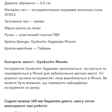
Діаметр обрізання — 0,6 см
Матеріал лез — інструментальна неіржавка японська сталь
3CR13
Заточення лез — пряма
Мірна шкала на лезах
Ручки — еластичний пластик ПВХ
Країна бренда
-
Gyokucho Sagawata Японія
Країна-виробник — Тайвань
Контроль
якості
- Gyokucho
Японія.
Інструменти
Gyokucho Sagawata проєктуються, тестуються та
перевіряються в Японії для забезпечення високої якості. Усі
різальні частини інструментів і леза виробляються в Японії. Ви
можете бути впевнені, що отримуєте найнадійніші
інструменти на ринку.
Садові н
ожиці
160 мм Sagawata
дають змогу легко
виконувати такі роботи: