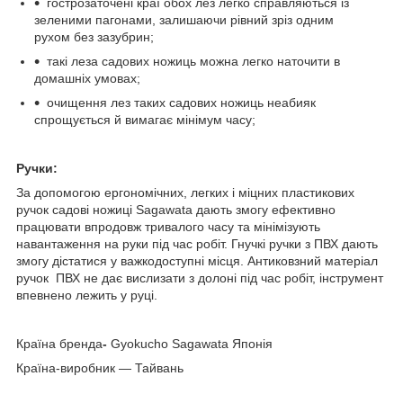
гострозаточені краї обох лез легко справляються із
зеленими пагонами, залишаючи рівний зріз одним
рухом без зазубрин;
такі леза садових ножиць можна легко наточити в
домашніх умовах;
очищення лез таких садових ножиць неабияк
спрощується й вимагає мінімум часу;
Ручки:
За допомогою ергономічних, легких і міцних пластикових
ручок садові ножиці Sagawata дають змогу ефективно
працювати впродовж тривалого часу та мінімізують
навантаження на руки під час робіт. Гнучкі ручки з ПВХ дають
змогу дістатися у важкодоступні місця. Антиковзний матеріал
ручок ПВХ не дає вислизати з долоні під час робіт, інструмент
впевнено лежить у руці.
Країна бренда
-
Gyokucho Sagawata Японія
Країна-виробник — Тайвань