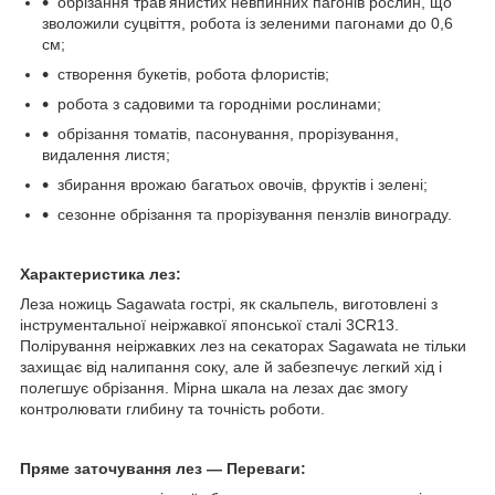
обрізання трав'янистих невпинних пагонів рослин, що
зволожили суцвіття, робота із зеленими пагонами до 0,6
см;
створення букетів, робота флористів;
робота з садовими та городніми рослинами;
обрізання томатів, пасонування, прорізування,
видалення листя;
збирання врожаю багатьох овочів, фруктів і зелені;
сезонне обрізання та прорізування пензлів винограду.
Характеристика лез:
Леза ножиць Sagawata гострі, як скальпель, виготовлені з
інструментальної неіржавкої японської сталі 3CR13.
Полірування неіржавких лез на секаторах Sagawata не тільки
захищає від налипання соку, але й забезпечує легкий хід і
полегшує обрізання. Мірна шкала на лезах дає змогу
контролювати глибину та точність роботи.
Пряме заточування лез —
Переваги: