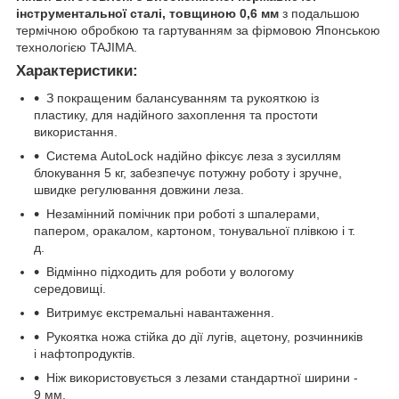
інструментальної сталі, товщиною 0,6 мм
з подальшою
термічною обробкою та гартуванням за фірмовою Японською
технологією TAJIMA.
Характеристики:
З покращеним балансуванням та рукояткою із
пластику, для надійного захоплення та простоти
використання.
Система AutoLock надійно фіксує леза з зусиллям
блокування 5 кг, забезпечує потужну роботу і зручне,
швидке регулювання довжини леза.
Незамінний помічник при роботі з шпалерами,
папером, оракалом, картоном, тонувальної плівкою і т.
д.
Відмінно підходить для роботи у вологому
середовищі.
Витримує екстремальні навантаження.
Рукоятка ножа стійка до дії лугів, ацетону, розчинників
і нафтопродуктів.
Ніж використовується з лезами стандартної ширини -
9 мм.