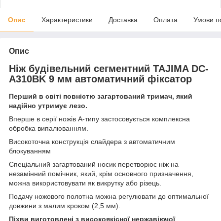
Опис
Характеристики
Доставка
Оплата
Умови п
Опис
Ніж будівельний сегментний TAJIMA DC-
A310BK 9 мм автоматичний фіксатор
Перший в світі повністю загартований тримач, який
надійно утримує лезо.
Вперше в серії ножів A-типу застосовується комплексна
обробка випалюванням.
Високоточна конструкція слайдера з автоматичним
блокуванням
Спеціальний загартований носик перетворює ніж на
незамінний помічник, який, крім основного призначення,
можна використовувати як викрутку або різець.
Подачу ножового полотна можна регулювати до оптимальної
довжини з малим кроком (2,5 мм).
Піхви виготовлені з високоякісної нержавіючої