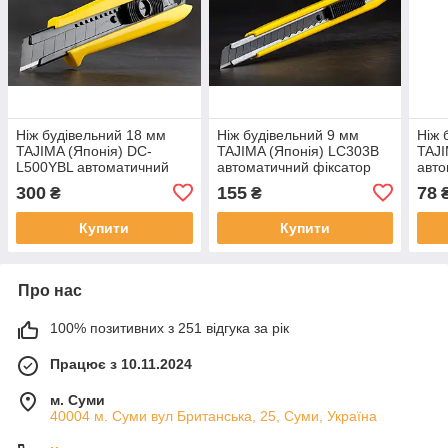
Ніж будівельний 18 мм
Ніж будівельний 9 мм
Ніж 
TAJIMA (Японія) DC-
TAJIMA (Японія) LC303B
TAJI
L500YBL автоматичний
автоматичний фіксатор
авто
фіксатор
300
155
78
₴
₴
Купити
Купити
Про нас
100% позитивних з 251 відгука за рік
Працює з 10.11.2024
м. Суми
40004 м. Суми вул Британська, 25, Суми, Україна