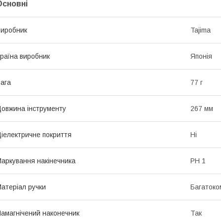
Основні
иробник
Tajima
раїна виробник
Японія
ага
77 г
овжина інструменту
267 мм
іелектричне покриття
Ні
аркування накінечника
PH 1
атеріал ручки
Багатоко
амагнічений наконечник
Так