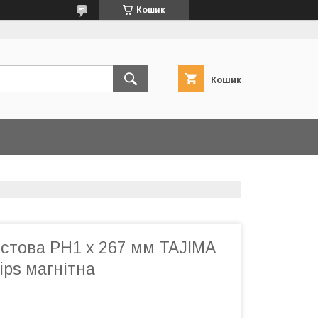
Кошик
Кошик
естова PH1 х 267 мм TAJIMA
lips магнітна