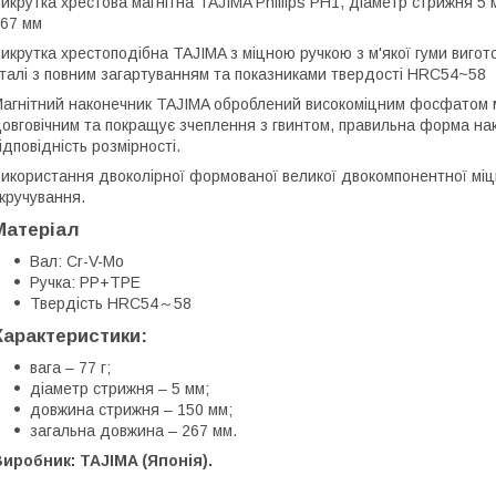
икрутка хрестова магнітна TAJIMA Phillips PH1, діаметр стрижня 
67 мм
икрутка хрестоподібна TAJIMA з міцною ручкою з м'якої гуми вигот
талі з повним загартуванням та показниками твердості HRC54~58
агнітний наконечник TAJIMA оброблений високоміцним фосфатом 
овговічним та покращує зчеплення з гвинтом, правильна форма на
ідповідність розмірності.
икористання двоколірної формованої великої двокомпонентної міц
кручування.
Матеріал
Вал: Cr-V-Mo
Ручка: PP+TPE
Твердість HRC54～58
Характеристики:
вага – 77 г;
діаметр стрижня – 5 мм;
довжина стрижня – 150 мм;
загальна довжина – 267 мм.
иробник: TAJIMA (Японія).