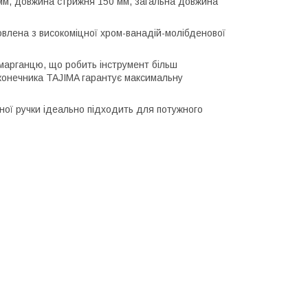
5 мм, довжина стрижня 150 мм, загальна довжина
овлена з високоміцної хром-ванадій-молібденової
марганцю, що робить інструмент більш
конечника TAJIMA гарантує максимальну
ної ручки ідеально підходить для потужного