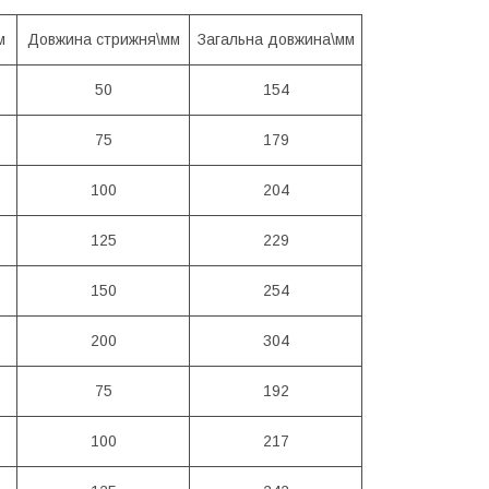
м
Довжина стрижня\мм
Загальна довжина\мм
50
154
75
179
100
204
125
229
150
254
200
304
75
192
100
217