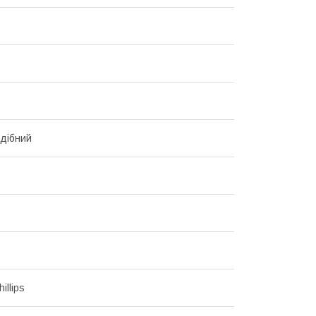
дібний
illips