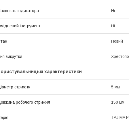
аявність індикатора
Ні
міднений інструмент
Ні
Стан
Новий
ип викрутки
Хрестопо
Користувальницькі характеристики
іаметр стрижня
5 мм
овжина робочого стрижня
150 мм
ерія
TAJIMA Ph