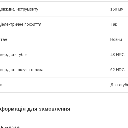
овжина інструменту
160 мм
іелектричне покриття
Так
Стан
Новий
вердість губок
48 HRC
вердість ріжучого леза
62 HRC
ип
Довгогуб
нформація для замовлення