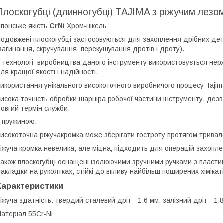
Плоскогубці (длинногубці) TAJIMA з ріжучим лезо
понське якість
CrNi
Хром-нікель
одовжені плоскогубці застосовуються для захоплення дрібних дета
загинання, скручування, перекушування дротів і дроту).
 технології виробництва даного інструменту використовується нерж
ля кращої якості і надійності.
икористання унікального високоточного виробничого процесу Tajim
исока точність обробки шарніра робочої частини інструменту, дозво
овгий термін служби.
 пружиною.
исокоточна ріжучакромка може зберігати гостроту протягом тривало
іжуча кромка невелика, але міцна, підходить для операцій захопле
акож плоскогубці оснащені ізолюючими зручними ручками з пласти
акладки на рукоятках, стійкі до впливу найбільш поширених хімікат
Характеристики
іжуча здатність: твердий сталевий дріт - 1,6 мм, залізний дріт - 1,
атеріал 55Cr-Ni