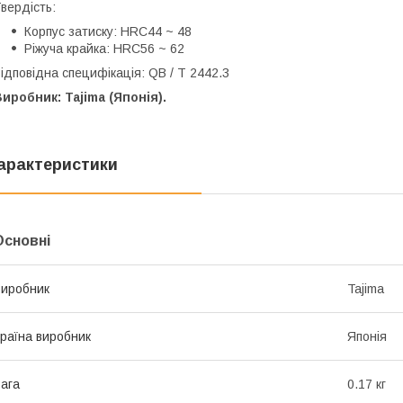
вердість:
Корпус затиску: HRC44 ~ 48
Ріжуча крайка: HRC56 ~ 62
ідповідна специфікація: QB / T 2442.3
иробник: Tajima (Японія).
арактеристики
Основні
иробник
Tajima
раїна виробник
Японія
ага
0.17 кг