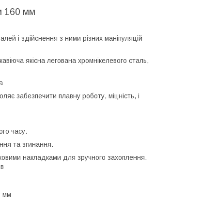
м 160 мм
лей і здійснення з ними різних маніпуляцій
авіюча якісна легована хромнікелевого сталь,
a
ляє забезпечити плавну роботу, міцність, і
го часу.
ння та згинання.
ковими накладками для зручного захоплення.
ів
8 мм