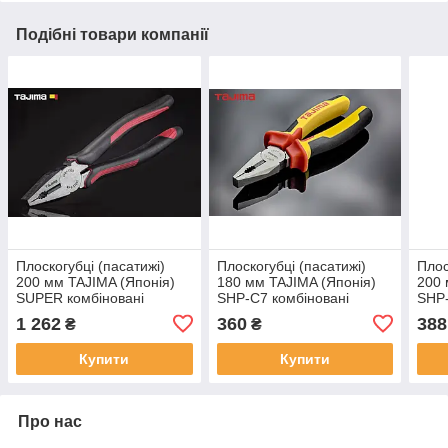
Подібні товари компанії
Плоскогубці (пасатижі)
Плоскогубці (пасатижі)
Плос
200 мм TAJIMA (Японія)
180 мм TAJIMA (Японія)
200 
SUPER комбіновані
SHP-C7 комбіновані
SHP-
1 262
360
388
₴
₴
Купити
Купити
Про нас