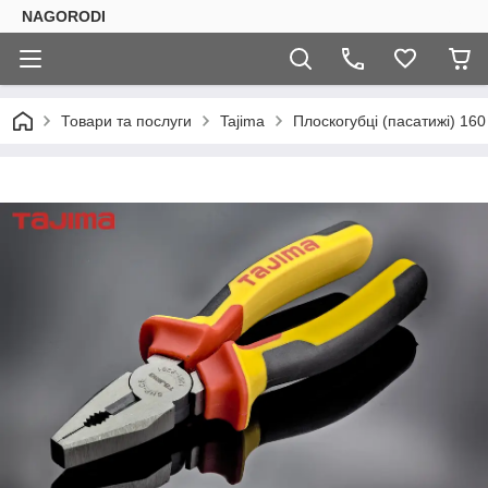
NAGORODI
Товари та послуги
Tajima
Плоскогубці (пасатижі) 16