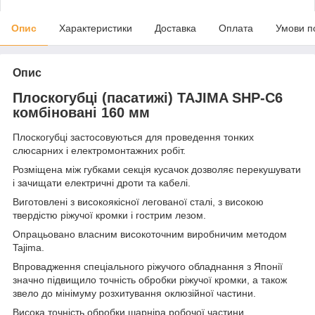
Опис
Характеристики
Доставка
Оплата
Умови п
Опис
Плоскогубці (пасатижі) TAJIMA SHP-C6
комбіновані 160 мм
Плоскогубці застосовуються для проведення тонких
слюсарних і електромонтажних робіт.
Розміщена між губками секція кусачок дозволяє перекушувати
і зачищати електричні дроти та кабелі.
Виготовлені з високоякісної легованої сталі, з високою
твердістю ріжучої кромки і гострим лезом.
Опрацьовано власним високоточним виробничим методом
Tajima.
Впровадження спеціального ріжучого обладнання з Японії
значно підвищило точність обробки ріжучої кромки, а також
звело до мінімуму розхитування оклюзійної частини.
Висока точність обробки шарніра робочої частини