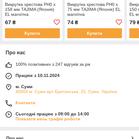
Викрутка хрестова PH0 х
Викрутка хрестова PH0 х
Викр
158 мм TAJIMA (Японія)
75 мм TAJIMA (Японія) EL
150 
EL магнітна
магнітна
EL м
67
74
79
₴
₴
Купити
Купити
Про нас
100% позитивних з 247 відгуків за рік
Працює з 10.11.2024
м. Суми
40004 м. Суми вул Британська, 25, Суми, Україна
Контакти
Сьогодні працює з 09:00 до 14:00
Показати весь графік роботи
Про нас