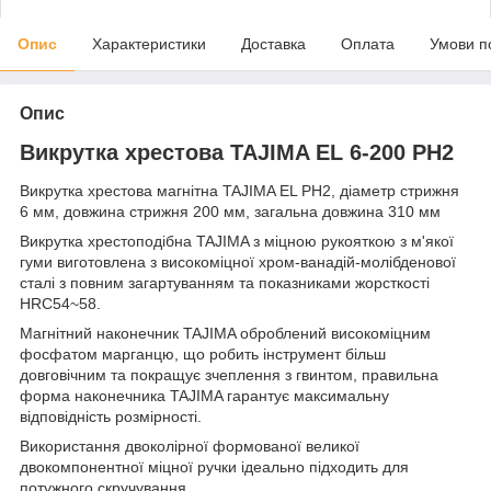
Опис
Характеристики
Доставка
Оплата
Умови п
Опис
Викрутка хрестова TAJIMA EL 6-200 PH2
Викрутка хрестова магнітна TAJIMA EL PH2, діаметр стрижня
6 мм, довжина стрижня 200 мм, загальна довжина 310 мм
Викрутка хрестоподібна TAJIMA з міцною рукояткою з м'якої
гуми виготовлена з високоміцної хром-ванадій-молібденової
сталі з повним загартуванням та показниками жорсткості
HRC54~58.
Магнітний наконечник TAJIMA оброблений високоміцним
фосфатом марганцю, що робить інструмент більш
довговічним та покращує зчеплення з гвинтом, правильна
форма наконечника TAJIMA гарантує максимальну
відповідність розмірності.
Використання двоколірної формованої великої
двокомпонентної міцної ручки ідеально підходить для
потужного скручування.