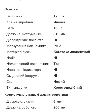
Основні
Виробник
Tajima
Країна виробник
Японія
Вага
106 г
Довжина інструменту
310 мм
Діелектричне покриття
Ні
Маркування накінечника
PH 2
Матеріал ручки
Багатокомпонентний
Набір
Ні
Намагнічений наконечник
Так
Наявність індикатора
Ні
Оміднений інструмент
Ні
Стан
Новий
Тип викрутки
Хрестоподібний
Користувальницькі характеристики
Діаметр стрижня
6 мм
Довжина робочого
200 мм