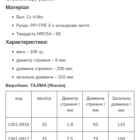
Матеріал
Вал: Cr-V-Mo
Ручка: PP+TPE 2-х кольорове лиття
Твердість HRC54～58
Характеристики:
вага – 106 гр;
діаметр стрижня – 6 мм;
довжина стрижня – 200 мм;
загальна довжина – 310 мм.
Виробник: TAJIMA (Японія).
код
вага\гр
Діаметр
Довжина
Загальна
стрижня /
стрижня /
довжина \
мм
мм
мм
1301-0916
25
1.8
50
133
1301-0917
25
2.5
75
158