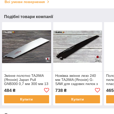
Всі умови повернення
Подібні товари компанії
Змінне полотно TAJIMA
Ножівка змінне лезо 240
Поло
(Японія) Japan Pull
мм TAJIMA (Японія) G-
пилк
GNB300 0,7 мм 300 мм 13
SAW для садових пилок з
плас
TPI
фторопластовим
(Япо
484
738
465
₴
₴
покриттям 0,7 мм 9 TPI
мм 1
Купити
Купити