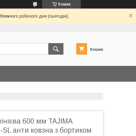
Кошик
ближчого робочого дня (сьогодні).
Кошик
інієва 600 мм TAJIMA
-SL анти ковзна з бортиком