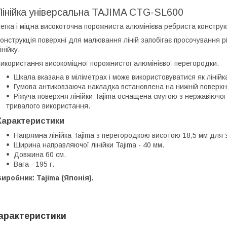
Лінійка універсальна TAJIMA CTG-SL600
егка і міцна високоточна порожниста алюмінієва ребриста конструкц
онструкція поверхні для малювання ліній запобігає просочування 
інійку.
икористання високоміцної порожнистої алюмінієвої перегородки.
Шкала вказана в міліметрах і може використовуватися як лінійк
Гумова антиковзаюча накладка встановлена на нижній поверхні 
Ріжуча поверхня лінійки Tajima оснащена смугою з нержавіючої 
тривалого використання.
Характеристики
Напрямна лінійка Tajima з перегородкою висотою 18,5 мм для за
Ширина направляючої лінійки Tajima - 40 мм.
Довжина 60 см.
Вага - 195 г.
иробник: Tajima (Японія).
арактеристики