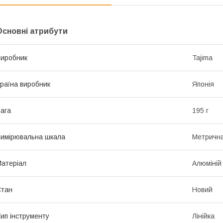
Основні атрибути
иробник
Tajima
раїна виробник
Японія
ага
195 г
имірювальна шкала
Метричн
атеріал
Алюміній
Стан
Новий
ип інструменту
Лінійка