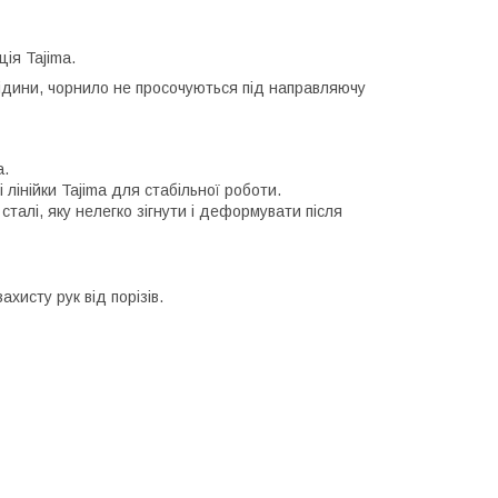
ія Tajima.
рідини, чорнило не просочуються під направляючу
а.
лінійки Tajima для стабільної роботи.
сталі, яку нелегко зігнути і деформувати після
хисту рук від порізів.