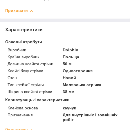
Приховати
Характеристики
Основні атрибути
Виробник
Dolphin
Країна виробник
Польща
Довжина клейкої стрічки
50 м
Клейкі боку стрічки
Одностороння
Стан
Новий
Тип клейкої стрічки
Малярська стрічка
Ширина клейкої стрічки
38 мм
Користувацькі характеристики
Клейова основа
каучук
Призначення
Для внутрішніх і зовнішніх
робіт
Приховати