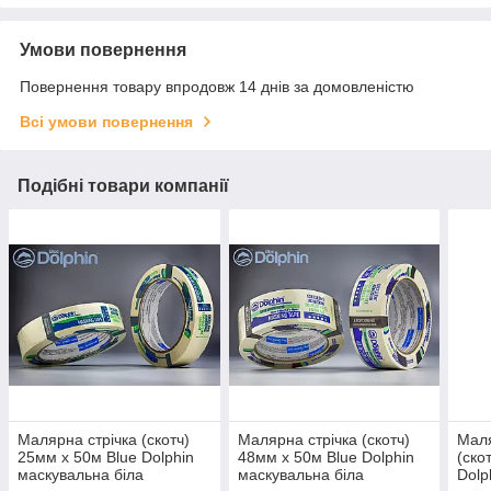
Умови повернення
Повернення товару впродовж 14 днів за домовленістю
Всі умови повернення
Подібні товари компанії
Малярна стрічка (скотч)
Малярна стрічка (скотч)
Маля
25мм х 50м Blue Dolphin
48мм х 50м Blue Dolphin
(ско
маскувальна біла
маскувальна біла
Dol