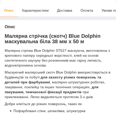
Опис
Характеристики
Доставка
Оплата
Умови п
Опис
Малярна стрічка (скотч) Blue Dolphin
маскувальна біла 38 мм х 50 м
Малярна стрічка Blue Dolphin ST627 маскуюча, виготовлена з
крепового паперу середньої жорсткості, клей на основі
синтетичного каучуку без розчинників має гарну липкість,
водонепроникна основа.
Маскуючий малярський скотч Blue Dolphin використовується в
будівництві та побуті
для захисту різних поверхонь та
деталей при фарбуванні
, малярно-штукатурних роботах,
лакування, поклейці та інших технічних операціях,
для
пакування, тимчасової фіксації предметів
при
приклеюванні. Легко видаляється протягом 3-х днів
Добре клеїться до різних поверхонь, таких як:
Пофарбовані стіни, шпаклівка, штукатурка