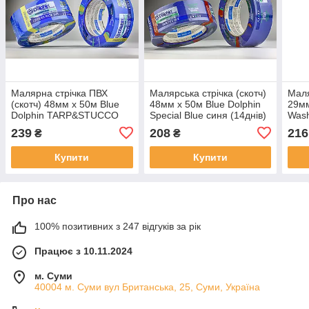
Малярна стрічка ПВХ
Малярська стрічка (скотч)
Маля
(скотч) 48мм х 50м Blue
48мм х 50м Blue Dolphin
29мм
Dolphin TARP&STUCCO
Special Blue синя (14днів)
Wash
синя (30днів)
(60д
239
208
216
₴
₴
Купити
Купити
Про нас
100% позитивних з 247 відгуків за рік
Працює з 10.11.2024
м. Суми
40004 м. Суми вул Британська, 25, Суми, Україна