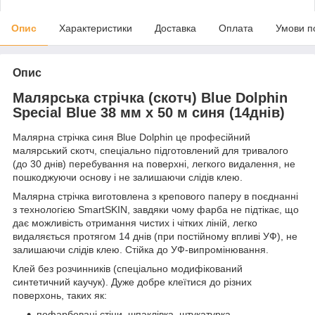
Опис
Характеристики
Доставка
Оплата
Умови п
Опис
Малярська стрічка (скотч) Blue Dolphin
Special Blue 38 мм х 50 м синя (14днів)
Малярна стрічка синя Blue Dolphin це професійний
малярський скотч, спеціально підготовлений для тривалого
(до 30 днів) перебування на поверхні, легкого видалення, не
пошкоджуючи основу і не залишаючи слідів клею.
Малярна стрічка виготовлена з крепового паперу в поєднанні
з технологією SmartSKIN, завдяки чому фарба не підтікає, що
дає можливість отримання чистих і чітких ліній, легко
видаляється протягом 14 днів (при постійному впливі УФ), не
залишаючи слідів клею. Стійка до УФ-випромінювання.
Клей без розчинників (спеціально модифікований
синтетичний каучук). Дуже добре клеїтися до різних
поверхонь, таких як:
пофарбовані стіни, шпаклівка, штукатурка