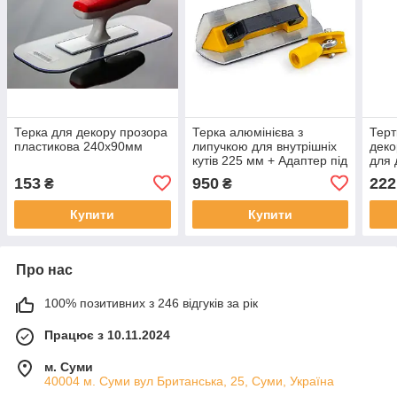
Терка для декору прозора
Терка алюмінієва з
Терт
пластикова 240х90мм
липучкою для внутрішніх
деко
кутів 225 мм + Адаптер під
для 
подовжувач
біла
153
950
222
₴
₴
Купити
Купити
Про нас
100% позитивних з 246 відгуків за рік
Працює з 10.11.2024
м. Суми
40004 м. Суми вул Британська, 25, Суми, Україна