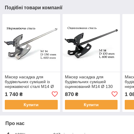
Подібні товари компанії
Міксер насадка для
Міксер насадка для
Мікс
будівельних сумішей із
будівельних сумішей
буді
нержавіючої сталі М14 Ø
оцинкований М14 Ø 130
нерж
130 мм x 640 мм
мм x 640 мм
100 
1 740
870
1 0
₴
₴
Купити
Купити
Про нас