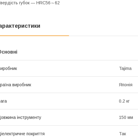
вердість губок — HRC56～62
арактеристики
Основні
иробник
Tajima
раїна виробник
Японія
ага
0.2 кг
овжина інструменту
150 мм
іелектричне покриття
Так