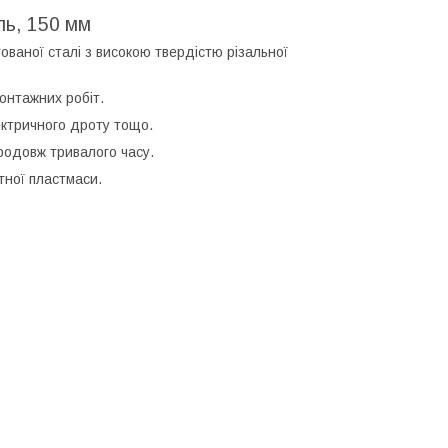
ль, 150 мм
гованої сталі з високою твердістю різальної
онтажних робіт.
ектричного дроту тощо.
родовж тривалого часу.
тної пластмаси.