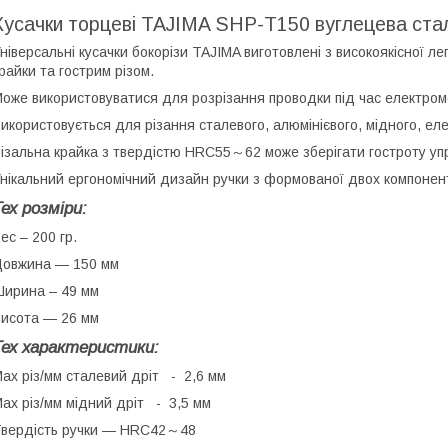
Кусачки торцеві TAJIMA SHP-T150 вуглецева ста
ніверсальні кусачки бокорізи TAJIMA виготовлені з високоякісної ле
райки та гострим різом.
оже використовуватися для розрізання проводки під час електром
икористовується для різання сталевого, алюмінієвого, мідного, ел
ізальна крайка з твердістю HRC55～62 може зберігати гостроту уп
нікальний ергономічний дизайн ручки з формованої двох компонен
Тех розміри
:
ес – 200 гр.
овжина — 150 мм
ирина – 49 мм
исота — 26 мм
Тех характеристики:
ax різ/мм сталевий дріт - 2,6 мм
ax різ/мм мідний дріт - 3,5 мм
вердість ручки — HRC42～48