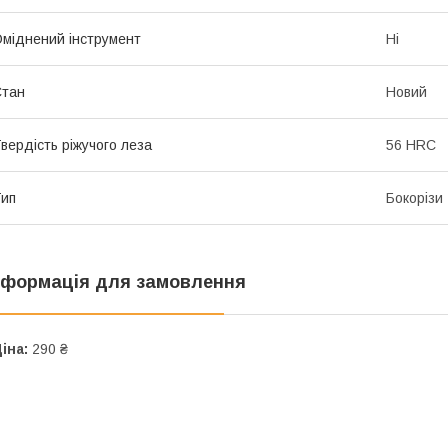
міднений інструмент
Ні
Стан
Новий
вердість ріжучого леза
56 HRC
ип
Бокорізи
нформація для замовлення
іна:
290 ₴