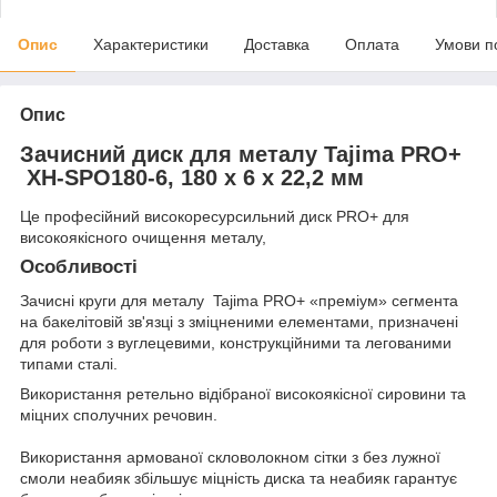
Опис
Характеристики
Доставка
Оплата
Умови п
Опис
Зачисний диск для металу Tajima PRO+
XH-SPO180-6, 180 х 6 х 22,2 мм
Це професійний високоресурсильний диск PRO+ для
високоякісного очищення металу,
Особливості
Зачисні круги для металу Tajima PRO+ «преміум» сегмента
на бакелітовій зв'язці з зміцненими елементами, призначені
для роботи з вуглецевими, конструкційними та легованими
типами сталі.
Використання ретельно відібраної високоякісної сировини та
міцних сполучних речовин.
Використання армованої скловолокном сітки з без лужної
смоли неабияк збільшує міцність диска та неабияк гарантує