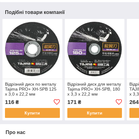
Подібні товари компанії
Відрізний диск по металу
Відрізний диск для металу
Відр
Tajima PRO+ XH-SPB 125
Tajima PRO+ XH-SPB, 180
TAJ
х 3,0 х 22,2 мм
х 3,3 х 22,2 мм
х 3,
116
171
264
₴
₴
Купити
Купити
Про нас