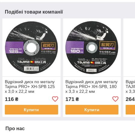
Подібні товари компанії
Відрізний диск по металу
Відрізний диск для металу
Відр
Tajima PRO+ XH-SPB 125
Tajima PRO+ XH-SPB, 180
TAJ
х 3,0 х 22,2 мм
х 3,3 х 22,2 мм
х 3,
116
171
264
₴
₴
Купити
Купити
Про нас