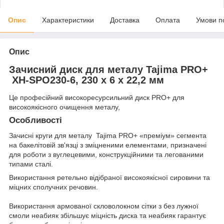
Опис
Характеристики
Доставка
Оплата
Умови п
Опис
Зачисний диск для металу Tajima PRO+
XH-SPO230-6, 230 х 6 х 22,2 мм
Це професійний високоресурсильний диск PRO+ для
високоякісного очищення металу,
Особливості
Зачисні круги для металу Tajima PRO+ «преміум» сегмента
на бакелітовій зв'язці з зміцненими елементами, призначені
для роботи з вуглецевими, конструкційними та легованими
типами сталі.
Використання ретельно відібраної високоякісної сировини та
міцних сполучних речовин.
Використання армованої скловолокном сітки з без лужної
смоли неабияк збільшує міцність диска та неабияк гарантує