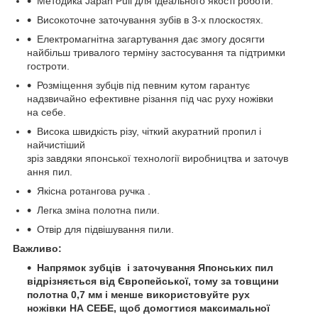
Методика Japan Pull для ідеального якості роботи.
Високоточне заточування зубів в 3-х плоскостях.
Електромагнітна загартування дає змогу досягти
найбільш тривалого терміну застосування та підтримки
гостроти.
Розміщення зубців під певним кутом гарантує
надзвичайно ефективне різання під час руху ножівки
на себе.
Висока швидкість різу, чіткий акуратний пропил і
найчистіший
зріз завдяки японської технології виробництва и заточув
ання пил.
Якісна ротангова ручка .
Легка зміна полотна пили.
Отвір для підвішування пили.
Важливо:
Напрямок зубців і заточування Японських пил
відрізняється від Європейської, тому за товщини
полотна 0,7 мм і менше використовуйте рух
ножівки НА СЕБЕ, щоб домогтися максимальної