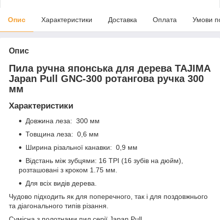
Опис
Характеристики
Доставка
Оплата
Умови п
Опис
Пила ручна японська для дерева TAJIMA
Japan Pull GNC-300 ротангова ручка 300
мм
Характеристики
Довжина леза: 300 мм
Товщина леза: 0,6 мм
Ширина різальної канавки: 0,9 мм
Відстань між зубцями: 16 TPI (16 зубів на дюйм),
розташовані з кроком 1.75 мм.
Для всіх видів дерева.
Чудово підходить як для поперечного, так і для поздовжнього
та діагонального типів різання.
Сумісна з полотнами пил серії Japan Pull.