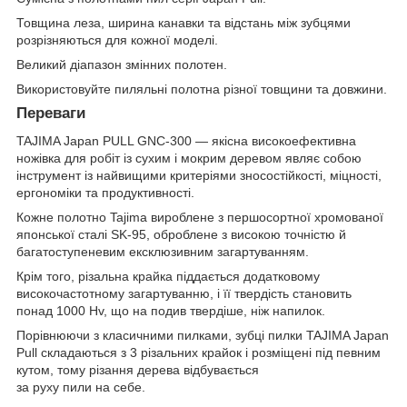
Товщина леза, ширина канавки та відстань між зубцями
розрізняються для кожної моделі.
Великий діапазон змінних полотен.
Використовуйте пиляльні полотна різної товщини та довжини.
Переваги
TAJIMA Japan PULL GNC-300 — якісна високоефективна
ножівка для робіт із сухим і мокрим деревом являє собою
інструмент із найвищими критеріями зносостійкості, міцності,
ергономіки та продуктивності.
Кожне полотно Tajima вироблене з першосортної хромованої
японської сталі SK-95, оброблене з високою точністю й
багатоступеневим ексклюзивним загартуванням.
Крім того, різальна крайка піддається додатковому
високочастотному загартуванню, і її твердість становить
понад 1000 Hv, що на подив твердіше, ніж напилок.
Порівнюючи з класичними пилками, зубці пилки TAJIMA Japan
Pull складаються з 3 різальних крайок і розміщені під певним
кутом, тому різання дерева відбувається
за руху пили на себе.