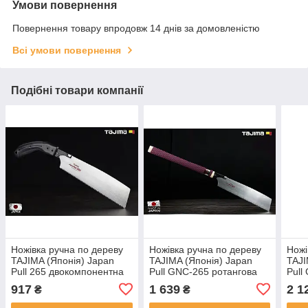
Умови повернення
Повернення товару впродовж 14 днів за домовленістю
Всі умови повернення
Подібні товари компанії
Ножівка ручна по дереву
Ножівка ручна по дереву
Ножі
TAJIMA (Японія) Japan
TAJIMA (Японія) Japan
TAJI
Pull 265 двокомпонентна
Pull GNC-265 ротангова
Pull
ручка 265 мм
ручка 265 мм
ручк
917
1 639
2 1
₴
₴