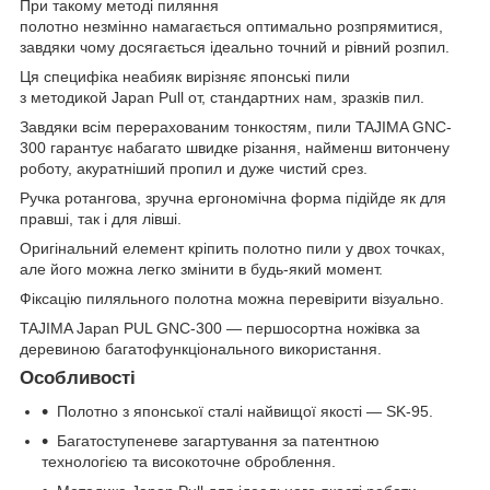
При такому методі пиляння
полотно незмінно намагається оптимально розпрямитися,
завдяки чому досягається ідеально точний и рівний розпил.
Ця специфіка неабияк вирізняє японські пили
з методикой Japan Pull от, стандартних нам, зразків пил.
Завдяки всім перерахованим тонкостям, пили TAJIMA GNC-
300 гарантує набагато швидке різання, найменш витончену
роботу, акуратніший пропил и дуже чистий срез.
Ручка ротангова, зручна ергономічна форма підійде як для
правші, так і для лівші.
Оригінальний елемент кріпить полотно пили у двох точках,
але його можна легко змінити в будь-який момент.
Фіксацію пиляльного полотна можна перевірити візуально.
TAJIMA Japan PUL GNC-300 — першосортна ножівка за
деревиною багатофункціонального використання.
Особливості
Полотно з японської сталі найвищої якості — SK-95.
Багатоступеневе загартування за патентною
технологією та високоточне оброблення.