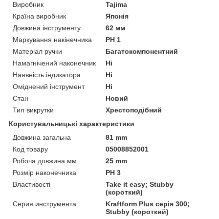
Виробник
Tajima
Країна виробник
Японія
Довжина інструменту
62 мм
Маркування накінечника
PH 1
Матеріал ручки
Багатокомпонентний
Намагнічений наконечник
Ні
Наявність індикатора
Ні
Оміднений інструмент
Ні
Стан
Новий
Тип викрутки
Хрестоподібний
Користувальницькі характеристики
Довжина загальна
81 mm
Код товару
05008852001
Робоча довжина мм
25 mm
Розмір наконечника
PH 3
Властивості
Take it easy; Stubby
(короткий)
Серия инструмента
Kraftform Plus серія 300;
Stubby (короткий)