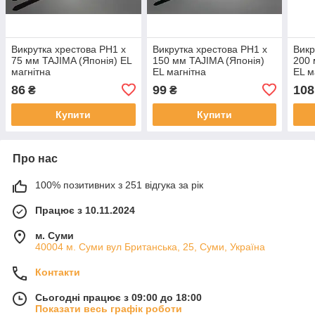
Викрутка хрестова PH1 х
Викрутка хрестова PH1 х
Викр
75 мм TAJIMA (Японія) EL
150 мм TAJIMA (Японія)
200 
магнітна
EL магнітна
EL м
86
99
108
₴
₴
Купити
Купити
Про нас
100% позитивних з 251 відгука за рік
Працює з 10.11.2024
м. Суми
40004 м. Суми вул Британська, 25, Суми, Україна
Контакти
Сьогодні працює з 09:00 до 18:00
Показати весь графік роботи