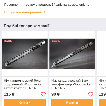
Повернення товару впродовж 14 днів за домовленістю
Всі умови повернення
Подібні товари компанії
Ніж канцелярський 9мм
Ніж канцелярський 9мм
Ніж 
подовжений Woodpecker
автофіксатор Woodpecker
авто
автофіксатор FD-707L
FD-707S
FD-
115
90
119
₴
₴
Купити
Купити