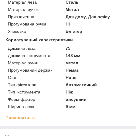
Матеріал леза
Сталь
Матеріал ручок
Метал
Призначення
Для дому, Для офісу
Прогумована ручка
Ні
Упаковка
Блістер
Користувацькі характеристики
Довжина леза
75
Довжина інструмента
148 мм
Матеріал ручки
метал
Прогумований держак
Немає
Стан
Нове
Тип фіксатора
Автоматичний
Тип інструмента
Ніж
Форм-фактор
висувний
Ширина леза
9 мм
Приховати