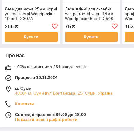
Леза для ножа 25мм чорні
Леза змінні для скребка
Лезо
ультра гострі Woodpecker
ультра гострі чорні 19мм
проф
10шт FD-307A
Woodpecker 5шт FD-508
Wood
256
75
163
₴
₴
Купити
Купити
Про нас
100% позитивних з 251 відгука за рік
Працює з 10.11.2024
м. Суми
40004 м. Суми вул Британська, 25, Суми, Україна
Контакти
Сьогодні працює з 09:00 до 18:00
Показати весь графік роботи