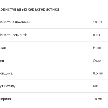
Користувацькі характеристики
ількість в пакованні
10 шт
ількість сегментів
8 шт.
Стан
Нове
ип
Лезо
Товщина
0.5 мм
ут нахилу
60°
Ширина
18 мм