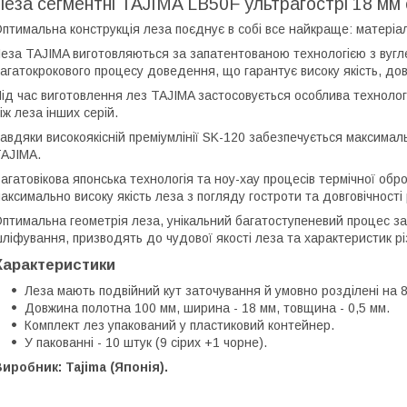
Леза сегментні TAJIMA LB50F ультрагострі 18 мм с
птимальна конструкція леза поєднує в собі все найкраще: матеріал
еза TAJIMA виготовляються за запатентованою технологією з вугле
агатокрокового процесу доведення, що гарантує високу якість, довго
ід час виготовлення лез TAJIMA застосовується особлива технолог
іж леза інших серій.
авдяки високоякісній преміумлінії SK-120 забезпечується максимал
AJIMA.
агатовікова японська технологія та ноу-хау процесів термічної обр
аксимально високу якість леза з погляду гостроти та довговічності 
птимальна геометрія леза, унікальний багатоступеневий процес за
ліфування, призводять до чудової якості леза та характеристик рі
Характеристики
Леза мають подвійний кут заточування й умовно розділені на 8
Довжина полотна 100 мм, ширина - 18 мм, товщина - 0,5 мм.
Комплект лез упакований у пластиковий контейнер.
У пакованні - 10 штук (9 сірих +1 чорне).
иробник: Tajima (Японія).