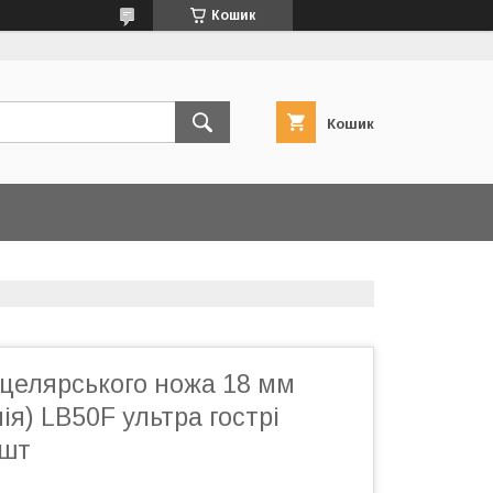
Кошик
Кошик
нцелярського ножа 18 мм
ія) LB50F ультра гострі
0шт