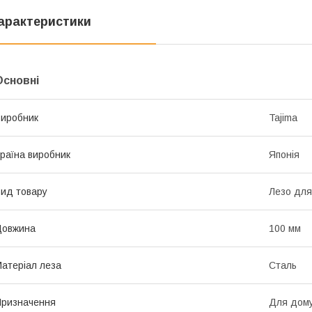
арактеристики
Основні
иробник
Tajima
раїна виробник
Японія
ид товару
Лезо для
Довжина
100 мм
атеріал леза
Сталь
ризначення
Для дому