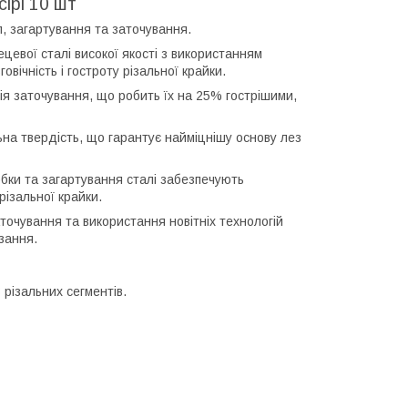
ірі 10 шт
, загартування та заточування.
цевої сталі високої якості з використанням
вічність і гостроту різальної крайки.
ія заточування, що робить їх на 25% гострішими,
ьна твердість, що гарантує найміцнішу основу лез
обки та загартування сталі забезпечують
різальної крайки.
точування та використання новітніх технологій
зання.
 різальних сегментів.