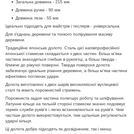
Загальна довжина - 215 мм
Довжина ручки - 90 мм
Довжина леза - 55 мм
Ідеально підходить для майстрів і теслярів - універсальна.
Для з'єднань деревини та тонкого полірування масиву
деревини.
Традиційне японське долото. Сталь цієї напівпрофесійної
японської стамески складається з двох частин. Більш м'яка
частина знаходиться глибше в рукоятці, а більш тверда -
ближче до ріжучої поверхні. Тверда поверхня долота
забезпечує ідеальне різання деревини, а більш м'яка частина
ефективно поглинає удари.
Долота виготовлені з двох шарів високоякісної вуглецевої
сталі та мають порожнистий стрижень.
Порожниста задня частина полегшує роботу та шліфування.
Латунне кільце на тильній стороні стамески значно подовжує
термін служби руків'я і легко встановлюється на руків'я. Чим
частіше долото використовується, тим щільніше регулюються
ударні кільця.
Ці долота добре підходять як досвідченим, так і менш