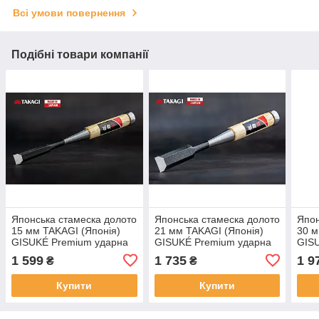
Всі умови повернення
Подібні товари компанії
Японська стамеска долото
Японська стамеска долото
Япон
15 мм TAKAGI (Японія)
21 мм TAKAGI (Японія)
30 м
GISUKÉ Premium ударна
GISUKÉ Premium ударна
GIS
1 599
1 735
1 9
₴
₴
Купити
Купити