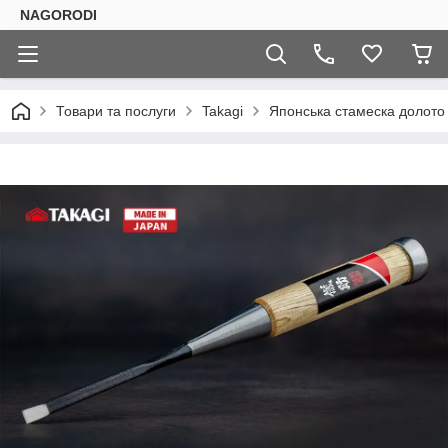
NAGORODI
Товари та послуги
Takagi
Японська стамеска долото