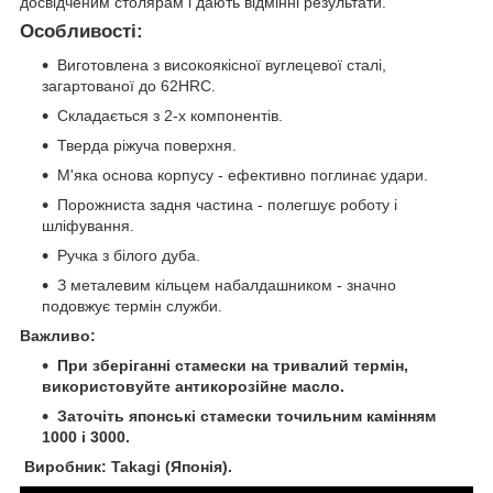
досвідченим столярам і дають відмінні результати.
Особливості:
Виготовлена з високоякісної вуглецевої сталі,
загартованої до 62HRC.
Складається з 2-х компонентів.
Тверда ріжуча поверхня.
М'яка основа корпусу - ефективно поглинає удари.
Порожниста задня частина - полегшує роботу і
шліфування.
Ручка з білого дуба.
З металевим кільцем набалдашником - значно
подовжує термін служби.
Важливо:
При зберіганні стамески на тривалий термін,
використовуйте антикорозійне масло.
Заточіть японські стамески точильним камінням
1000 і 3000.
Виробник: Takagi (Японія).