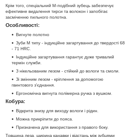
Крім того, спеціальний М-подібний зубець забезпечує
ефективне видалення тирси та волокон і запобігає
засміченню пильного полотна.
Особливості:
Вигнуте полотно
Зуби М типу - індукційне загартування до твердості 68
- 71 HRC.
Індукційне загартування гарантує дуже тривалий
термін служби.
З нікельованим лезом - стійкий до вологи та смоли.
Зі змінним лезом - кріплення за допомогою
гвинтового з'єднання.
Ергономічна вигнута полімерна ручка з вушком.
Кобура:
Відкрита знизу для виходу вологи і рідин.
Можна прикріпити до пояса.
Призначена для використання з правого боку.
Товщина леза, ширина канавки і відстань між зубцями