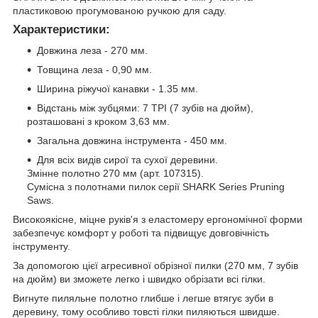
пластиковою прогумованою ручкою для саду.
Характеристики:
Довжина леза - 270 мм.
Товщина леза - 0,90 мм.
Ширина ріжучої канавки - 1.35 мм.
Відстань між зубцями: 7 TPI (7 зубів на дюйм),
розташовані з кроком 3,63 мм.
Загальна довжина інструмента - 450 мм.
Для всіх видів сирої та сухої деревини.
Змінне полотно 270 мм (арт. 107315).
Сумісна з полотнами пилок серії SHARK Series Pruning
Saws.
Високоякісне, міцне руків'я з еластомеру ергономічної форми
забезпечує комфорт у роботі та підвищує довговічність
інструменту.
За допомогою цієї агресивної обрізної пилки (270 мм, 7 зубів
на дюйм) ви зможете легко і швидко обрізати всі гілки.
Вигнуте пиляльне полотно глибше і легше втягує зуби в
деревину, тому особливо товсті гілки пиляються швидше.