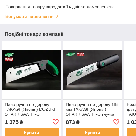
Повернення товару впродовж 14 днів за домовленістю
Всі умови повернення
Подібні товари компанії
Пила ручна по дереву
Пила ручна по дереву 185
Ножі
TAKAGI (Японія) DOZUKI
мм TAKAGI (Японія)
для 
SHARK SAW PRO
SHARK SAW PRO гнучка
TAKA
обушкова тонка 19 TPI
22 TPI
SAW 
1 375
873
1 0
₴
₴
270 мм
Купити
Купити