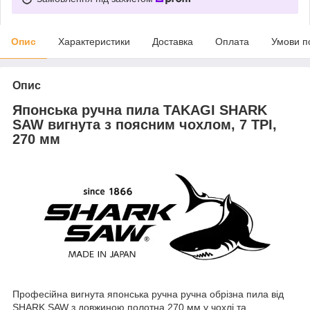
Опис
Характеристики
Доставка
Оплата
Умови п
Опис
Японська ручна пила TAKAGI SHARK
SAW вигнута з поясним чохлом, 7 TPI,
270 мм
Професійна вигнута японська ручна ручна обрізна пила від
SHARK SAW з довжиною полотна 270 мм у чохлі та