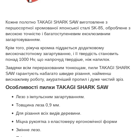
Кожне полотно TAKAGI SHARK SAW виготовлене з
першосортної хромованої японської сталі SK-85, оброблене з
високою точністю і багатоступеневим ексклюзивним
загартовуванням.
Крім того, ріжуча кромка піддається додатковому
високочастотному загартуванню, і її твердість становить
понад 1000 Hv, що напрочуд твердіше, ніж напилок.
Завдяки всім перерахованим тонкощам, пили TAKAGI SHARK
SAW гарантують набагато швидке різання, найменш
виснажливу роботу, акуратніший пропил і дуже чистий зріз.
Особливості пилки TAKAGI SHARK SAW
Лезо з імпульсним загартуванням.
Товщина леза 0,9 мм.
Для різання всіх видів деревини.
Міцна рукоятка з еластомеру ергономічної форми
Змінне лезо.