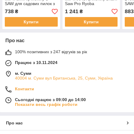
SAW для садових пилок з
Saw Pro Ryoba
SAW 
фторопластовим
двостороння 17/9 TPI
садо
738
1 241
883
₴
₴
покриттям 0,7 мм 9 TPI
TPI
Купити
Купити
Про нас
100% позитивних з 247 відгуків за рік
Працює з 10.11.2024
м. Суми
40004 м. Суми вул Британська, 25, Суми, Україна
Контакти
Сьогодні працює з 09:00 до 14:00
Показати весь графік роботи
Про нас