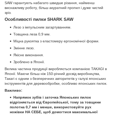
SAW гарантують набагато швидше різання, найменш
виснажливу роботу, більш акуратний пропил і дуже чистий
зріз.
Особливості пилки SHARK SAW
Лезо з імпульсним загартуванням.
Товщина леза 0,9 мм.
Міцна рукоятка з еластомеру ергономічної форми.
Змінне лезо.
Якісне виконання.
Зроблено в Японії.
Велика частина продукції виробляється компанією TAKAGI в
Японії. Маючи більш ніж 150-річний досвід виробництва,
Такагі є одним з безперечних авторитетів у галузі японських
інструментів для деревообробки, особливо японських пилок.
Важливо:
Напрямок зубів і заточка Японських пилок
відрізняється від Європейської, тому за товщини
полотна 0,7 мм і менше, використовуйте рух
ножівки НА СЕБЕ, щоб домогтися максимальної