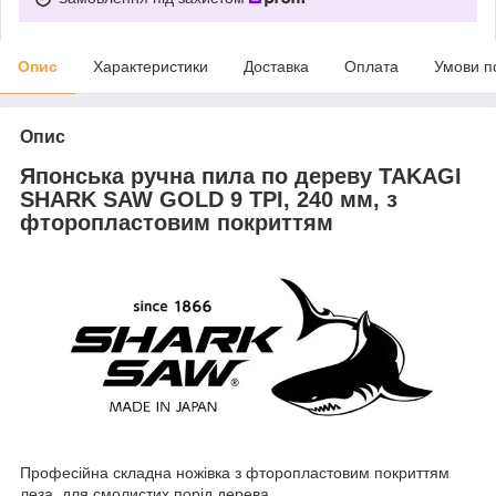
Опис
Характеристики
Доставка
Оплата
Умови п
Опис
Японська ручна пила по дереву TAKAGI
SHARK SAW GOLD 9 TPI, 240 мм, з
фторопластовим покриттям
Професійна складна ножівка з фторопластовим покриттям
леза, для смолистих порід дерева.