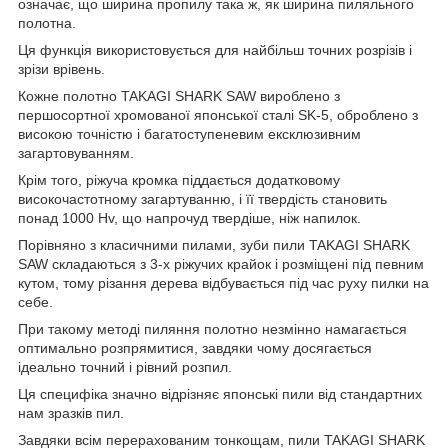
означає, що ширина пропилу така ж, як ширина пиляльного
полотна.
Ця функція використовується для найбільш точних розрізів і
зрізи врівень.
Кожне полотно TAKAGI SHARK SAW вироблено з
першосортної хромованої японської сталі SK-5, оброблено з
високою точністю і багатоступеневим ексклюзивним
загартовуванням.
Крім того, ріжуча кромка піддається додатковому
високочастотному загартуванню, і її твердість становить
понад 1000 Hv, що напрочуд твердіше, ніж напилок.
Порівняно з класичними пилами, зуби пили TAKAGI SHARK
SAW складаються з 3-х ріжучих крайок і розміщені під певним
кутом, тому різання дерева відбувається під час руху пилки на
себе.
При такому методі пиляння полотно незмінно намагається
оптимально розпрямитися, завдяки чому досягається
ідеально точний і рівний розпил.
Ця специфіка значно відрізняє японські пили від стандартних
нам зразків пил.
Завдяки всім перерахованим тонкощам, пили TAKAGI SHARK