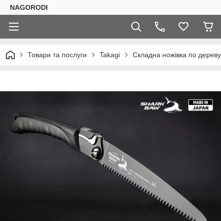
NAGORODI
Товари та послуги
Takagi
Складна ножівка по дерев