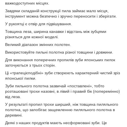
важкодоступних місцях.
Завдяки складаній конструкції пила займає мало місця,
інструмент можна безпечно і зручно переносити і зберігати.
У рукоятці є отвір для підвішування.
Товщина леза, ширина канавки і відстань між зубцями
різняться для кожної моделі.
Великий діапазон змінних полотен.
Використовуйте пильні полотна різної товщини і довжини.
Для виконання поперечних пропилів зуби японських пилок
заточуються з трьох сторін.
Ці «трапецієподібні» зуби створюють характерний чистий зріз
японської пилки.
Зуби пильного полотна зазвичай «поставлені», тобто
розташовані трохи назовні, в лівий і правий бік (поперемінно)
від леза.
У результаті пропил трохи ширший, ніж товщина пиляльного
полотна, що запобігає защемленню пиляльного полотна в
деревині.
Деякі з наших продуктів мають несформовані зуби. Це