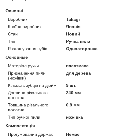
Основні
Виробник
Takagi
Країна виробник
Японія
Стан
Новий
Тип
Ручна пила
Розташування зубів
Одностороннє
Основные
Матеріал ручки
пластмаса
Призначення пили
для дерева
(ножівки)
Кількість зубців на дюйм
9 шт.
Довжина різального
240 мм
полотна
Товщина різального
0.9 мм
полотна
Тип ручної пили
ножівка
Комплектація
Прогумований держак
Немає