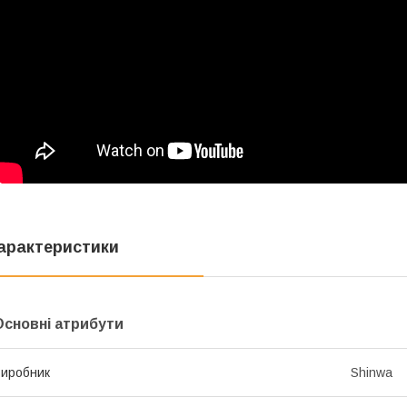
арактеристики
Основні атрибути
иробник
Shinwa