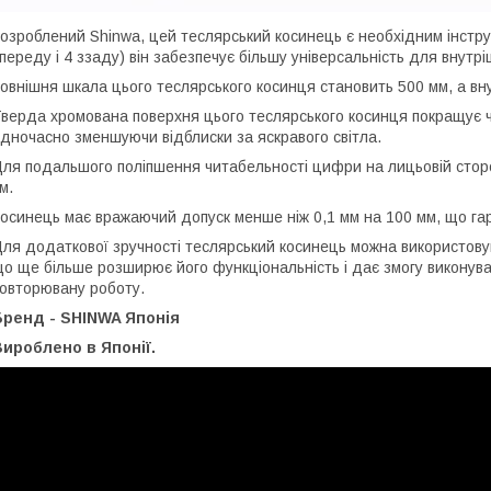
озроблений Shinwa, цей теслярський косинець є необхідним інстру
переду і 4 ззаду) він забезпечує більшу універсальність для внутріш
овнішня шкала цього теслярського косинця становить 500 мм, а вну
верда хромована поверхня цього теслярського косинця покращує чи
дночасно зменшуючи відблиски за яскравого світла.
ля подальшого поліпшення читабельності цифри на лицьовій сторон
м.
осинець має вражаючий допуск менше ніж 0,1 мм на 100 мм, що гар
ля додаткової зручності теслярський косинець можна використову
о ще більше розширює його функціональність і дає змогу виконув
овторювану роботу.
Бренд - SHINWA Японія
ироблено в Японії.