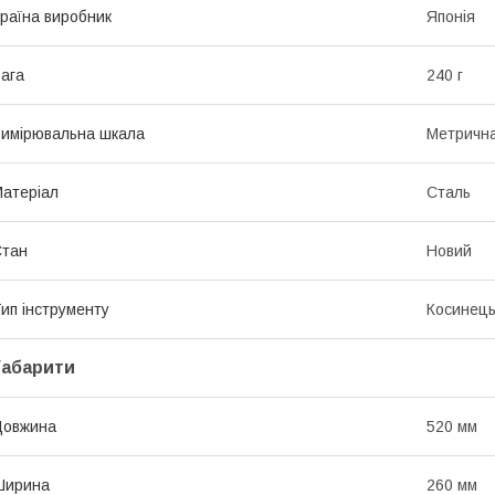
раїна виробник
Японія
ага
240 г
имірювальна шкала
Метричн
атеріал
Сталь
Стан
Новий
ип інструменту
Косинец
Габарити
Довжина
520 мм
Ширина
260 мм