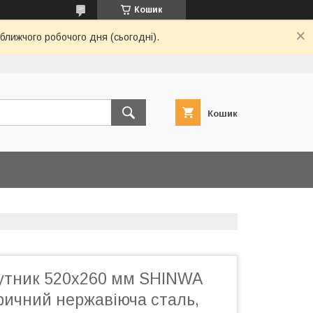
Кошик
ближчого робочого дня (сьогодні).
Кошик
утник 520х260 мм SHINWA
ричний нержавіюча сталь,