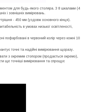
ментом для будь-якого столяра. З 8 шкалами (4
ніх і зовнішніх вимірювань.
трішня - 450 мм (уздовж основного кінця).
табельність в умовах низької освітленості,
і пофарбовані в червоний колір через кожні 10
антує точні та надійні вимірювання щоразу.
вати з окремим стопором (продається окремо),
ати ще точніші вимірювання та спрощує