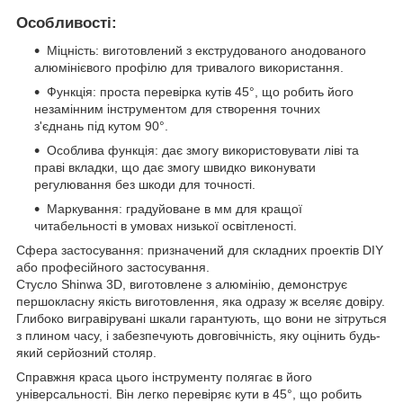
Особливості:
Міцність: виготовлений з екструдованого анодованого
алюмінієвого профілю для тривалого використання.
Функція: проста перевірка кутів 45°, що робить його
незамінним інструментом для створення точних
з'єднань під кутом 90°.
Особлива функція: дає змогу використовувати ліві та
праві вкладки, що дає змогу швидко виконувати
регулювання без шкоди для точності.
Маркування: градуйоване в мм для кращої
читабельності в умовах низької освітленості.
Сфера застосування: призначений для складних проектів DIY
або професійного застосування.
Стусло Shinwa 3D, виготовлене з алюмінію, демонструє
першокласну якість виготовлення, яка одразу ж вселяє довіру.
Глибоко вигравірувані шкали гарантують, що вони не зітруться
з плином часу, і забезпечують довговічність, яку оцінить будь-
який серйозний столяр.
Справжня краса цього інструменту полягає в його
універсальності. Він легко перевіряє кути в 45°, що робить