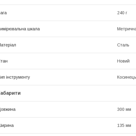
ага
240 г
имірювальна шкала
Метричн
атеріал
Сталь
Стан
Новий
ип інструменту
Косинец
Габарити
Довжина
300 мм
Ширина
135 мм