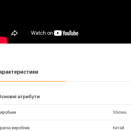
арактеристики
Основні атрибути
иробник
Shinwa
раїна виробник
Китай