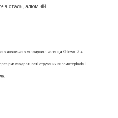
ча сталь, алюміній
ого японського столярного косинця Shinwa. З 4
ревірки квадратності струганих пиломатеріалів і
ла.