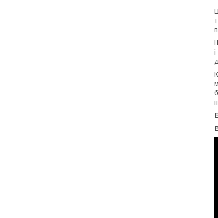
Ц
т
п
Ш
і
д
К
м
б
п
В