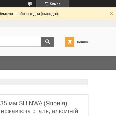
Кошик
ближчого робочого дня (сьогодні).
Кошик
135 мм SHINWA (Японія)
ержавіюча сталь, алюміній