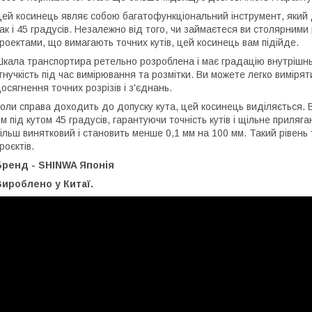
ей косинець являє собою багатофункціональний інструмент, який д
ак і 45 градусів. Незалежно від того, чи займаєтеся ви столярним
роектами, що вимагають точних кутів, цей косинець вам підійде.
кала транспортира ретельно розроблена і має градацію внутрішнь
 гнучкість під час вимірювання та розмітки. Ви можете легко виміря
осягнення точних розрізів і з'єднань.
оли справа доходить до допуску кута, цей косинець виділяється. 
м під кутом 45 градусів, гарантуючи точність кутів і щільне приляг
ільш винятковий і становить менше 0,1 мм на 100 мм. Такий рівень т
роєктів.
Бренд - SHINWA Японія
ироблено у Китаї.