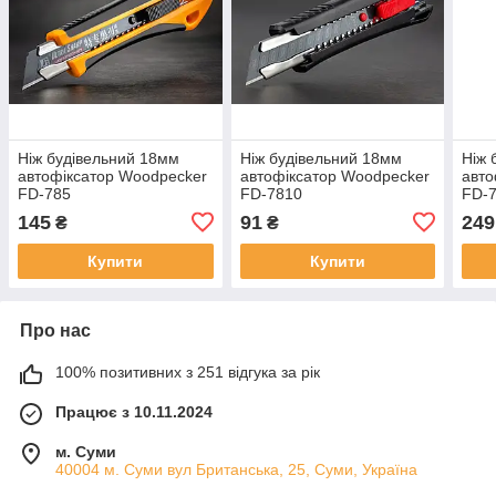
Ніж будівельний 18мм
Ніж будівельний 18мм
Ніж 
автофіксатор Woodpecker
автофіксатор Woodpecker
авто
FD-785
FD-7810
FD-
145
91
249
₴
₴
Купити
Купити
Про нас
100% позитивних з 251 відгука за рік
Працює з 10.11.2024
м. Суми
40004 м. Суми вул Британська, 25, Суми, Україна