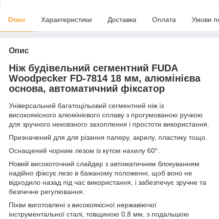
Опис
Характеристики
Доставка
Оплата
Умови п
Опис
Ніж будівельний сегментний FUDA
Woodpecker FD-7814 18 мм, алюмінієва
основа, автоматичний фіксатор
Універсальний багатоцільовий сегментний ніж із
високоякісного алюмінієвого сплаву з прогумованою ручкою
для зручного нековзного захоплення і простоти використання.
Призначений для для різання паперу, акрилу, пластику тощо.
Оснащений чорним лезом із кутом нахилу 60°.
Новий високоточний слайдер з автоматичним блокуванням
надійно фіксує лезо в бажаному положенні, щоб воно не
відходило назад під час використання, і забезпечує зручне та
безпечне регулювання.
Піхви виготовлені з високоякісної нержавіючої
інструментальної сталі, товщиною 0,8 мм, з подальшою