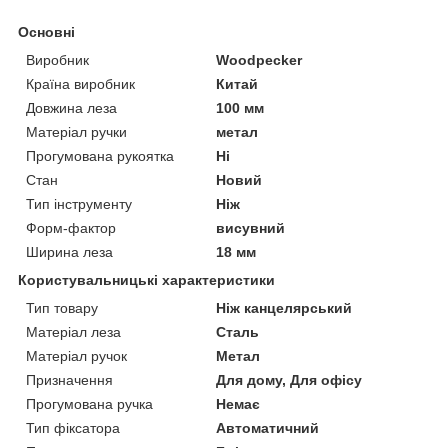
Основні
Виробник
Woodpecker
Країна виробник
Китай
Довжина леза
100 мм
Матеріал ручки
метал
Прогумована рукоятка
Ні
Стан
Новий
Тип інструменту
Ніж
Форм-фактор
висувний
Ширина леза
18 мм
Користувальницькі характеристики
Тип товару
Ніж канцелярський
Матеріал леза
Сталь
Матеріал ручок
Метал
Призначення
Для дому, Для офісу
Прогумована ручка
Немає
Тип фіксатора
Автоматичний