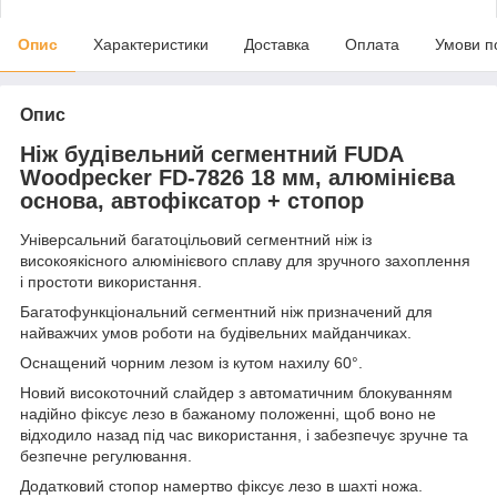
Опис
Характеристики
Доставка
Оплата
Умови п
Опис
Ніж будівельний сегментний FUDA
Woodpecker FD-7826 18 мм, алюмінієва
основа, автофіксатор + стопор
Універсальний багатоцільовий сегментний ніж із
високоякісного алюмінієвого сплаву для зручного захоплення
і простоти використання.
Багатофункціональний сегментний ніж призначений для
найважчих умов роботи на будівельних майданчиках.
Оснащений чорним лезом із кутом нахилу 60°.
Новий високоточний слайдер з автоматичним блокуванням
надійно фіксує лезо в бажаному положенні, щоб воно не
відходило назад під час використання, і забезпечує зручне та
безпечне регулювання.
Додатковий стопор намертво фіксує лезо в шахті ножа.