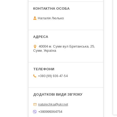
Наталія Люлько
40004 м. Суми вул Британська, 25,
Суми, Україна
+380 (99) 936-47-54
natulechka@ukr.net
+380999364754