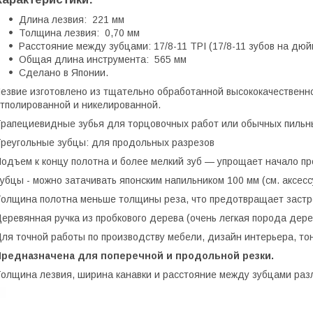
Длина лезвия: 221 мм
Толщина лезвия: 0,70 мм
Расстояние между зубцами: 17/8-11 TPI (17/8-11 зубов на дюй
Общая длина инструмента: 565 мм
Сделано в Японии.
езвие изготовлено из тщательно обработанной высококачественн
тполированной и никелированной.
рапециевидные зубья для торцовочных работ или обычных пильны
реугольные зубцы: для продольных разрезов
одъем к концу полотна и более мелкий зуб — упрощает начало п
убцы - можно затачивать японским напильником 100 мм (см. аксесс
олщина полотна меньше толщины реза, что предотвращает застр
еревянная ручка из пробкового дерева (очень легкая порода дере
ля точной работы по производству мебели, дизайн интерьера, т
Предназначен
а
для поперечной
и продольной
резки.
олщина лезвия, ширина канавки и расстояние между зубцами ра