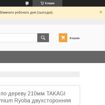
Кошик
ближчого робочого дня (сьогодні).
Кошик
 по дереву 210мм TAKAGI
emium Ryoba двухсторонняя