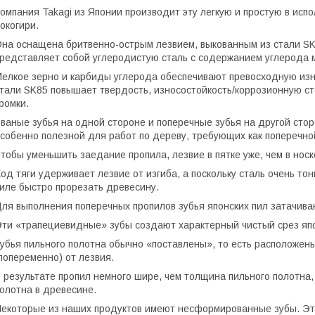
омпания Takagi из Японии производит эту легкую и простую в ис
окогири.
на оснащена бритвенно-острым лезвием, выкованным из стали SK8
редставляет собой углеродистую сталь с содержанием углерода 
елкое зерно и карбиды углерода обеспечивают превосходную изн
тали SK85 повышает твердость, износостойкость/коррозионную ст
ромки.
ваные зубья на одной стороне и поперечные зубья на другой сто
собенно полезной для работ по дереву, требующих как поперечной
тобы уменьшить заедание пропила, лезвие в пятке уже, чем в носке
од тяги удерживает лезвие от изгиба, а поскольку сталь очень т
иле быстро прорезать древесину.
ля выполнения поперечных пропилов зубья японских пил затачиваю
ти «трапециевидные» зубы создают характерный чистый срез япо
убья пильного полотна обычно «поставлены», то есть расположены
попеременно) от лезвия.
 результате пропил немного шире, чем толщина пильного полотна
олотна в древесине.
екоторые из наших продуктов имеют несформированные зубы. Это 