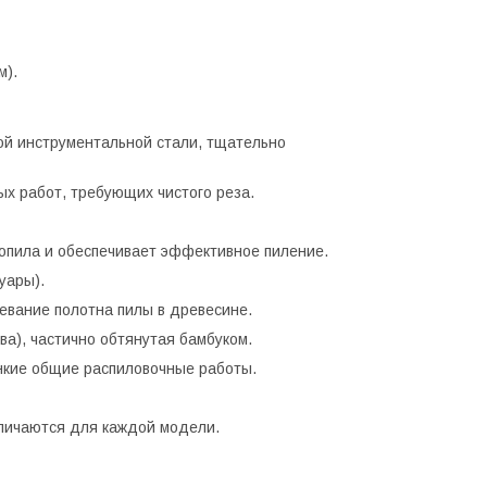
м).
ой инструментальной стали, тщательно
х работ, требующих чистого реза.
ропила и обеспечивает эффективное пиление.
уары).
евание полотна пилы в древесине.
ва), частично обтянутая бамбуком.
онкие общие распиловочные работы.
зличаются для каждой модели.