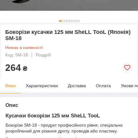
Бокорізи кусачки 125 мм SheLL TooL (Японія)
SM-18
Немає в наявності
Код: SM-18
Роздріб
264
₴
Опис
Характеристики
Доставка
Оплата
Умови п
Опис
Кусачки бокорізи 125 мм SheLL TooL
Бокорізи SM-18 - продукт професійного рівня, спеціально
розроблений для різання дроту, проводів або пластику.