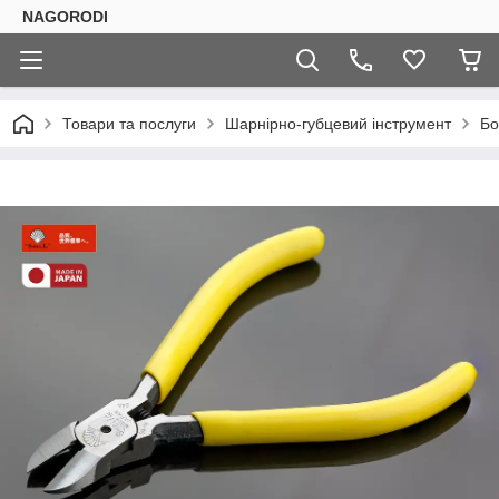
NAGORODI
Товари та послуги
Шарнірно-губцевий інструмент
Бо