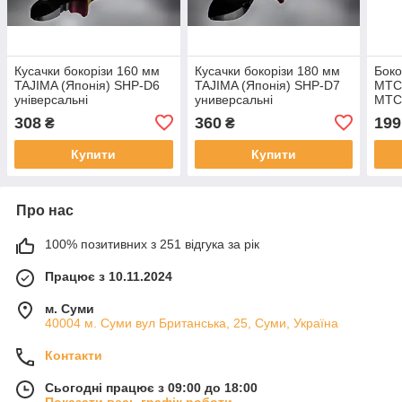
Кусачки бокорізи 160 мм
Кусачки бокорізи 180 мм
Боко
TAJIMA (Японія) SHP-D6
TAJIMA (Японія) SHP-D7
MTC
універсальні
универсальні
MTC
308
360
199
₴
₴
Купити
Купити
Про нас
100% позитивних з 251 відгука за рік
Працює з 10.11.2024
м. Суми
40004 м. Суми вул Британська, 25, Суми, Україна
Контакти
Сьогодні працює з 09:00 до 18:00
Показати весь графік роботи