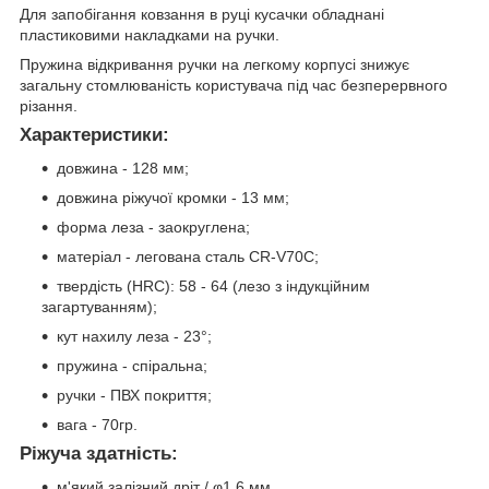
Для запобігання ковзання в руці кусачки обладнані
пластиковими накладками на ручки.
Пружина відкривання ручки на легкому корпусі знижує
загальну стомлюваність користувача під час безперервного
різання.
Характеристики:
довжина - 128 мм;
довжина ріжучої кромки - 13 мм;
форма леза - заокруглена;
матеріал - легована сталь CR-V70C;
твердість (HRC): 58 - 64 (лезо з індукційним
загартуванням);
кут нахилу леза - 23°;
пружина - спіральна;
ручки - ПВХ покриття;
вага - 70гр.
Ріжуча здатність:
м'який залізний дріт / φ1,6 мм.