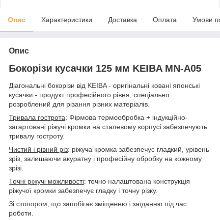
Опис
Характеристики
Доставка
Оплата
Умови п
Опис
Бокорізи кусачки 125 мм KEIBA MN-A05
Діагональні бокорізи від KEIBA - оригінальні ковані японські
кусачки - продукт професійного рівня, спеціально
розроблений для різання різних матеріалів.
Тривала гострота
: Фірмова термообробка + індукційно-
загартовані ріжучі кромки на сталевому корпусі забезпечують
тривалу гостроту.
Чистий і рівний різ
: ріжуча кромка забезпечує гладкий, урівень
зріз, залишаючи акуратну і професійну обробку на кожному
зрізі.
Точні ріжучі можливості
: точно налаштована конструкція
ріжучої кромки забезпечує гладку і точну різку.
Зі стопором, що запобігає зміщенню і заїданню під час
роботи.