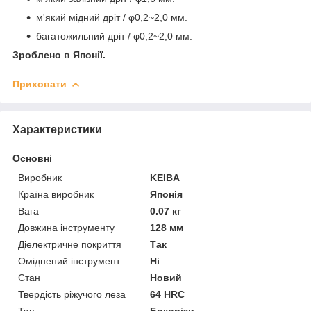
м'який мідний дріт / φ0,2~2,0 мм.
багатожильний дріт / φ0,2~2,0 мм.
Зроблено в Японії.
Приховати
Характеристики
Основні
Виробник
KEIBA
Країна виробник
Японія
Вага
0.07 кг
Довжина інструменту
128 мм
Діелектричне покриття
Так
Оміднений інструмент
Ні
Стан
Новий
Твердість ріжучого леза
64 HRC
Тип
Бокорізи