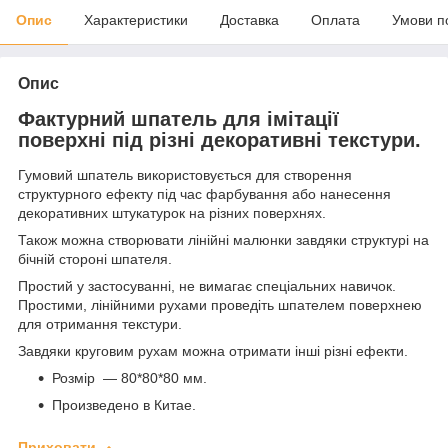
Опис
Характеристики
Доставка
Оплата
Умови п
Опис
Фактурний шпатель для імітації
поверхні під різні декоративні текстури.
Гумовий шпатель використовується для створення
структурного ефекту під час фарбування або нанесення
декоративних штукатурок на різних поверхнях.
Також можна створювати лінійні малюнки завдяки структурі на
бічній стороні шпателя.
Простий у застосуванні, не вимагає спеціальних навичок.
Простими, лінійними рухами проведіть шпателем поверхнею
для отримання текстури.
Завдяки круговим рухам можна отримати інші різні ефекти.
Розмір — 80*80*80 мм.
Произведено в Китае.
Приховати