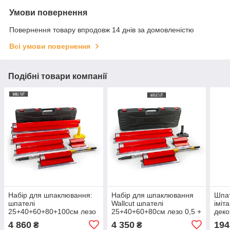
Умови повернення
Повернення товару впродовж 14 днів за домовленістю
Всі умови повернення
Подібні товари компанії
Набір для шпаклювання:
Набір для шпаклювання
Шпат
шпателі
Wallcut шпателі
іміт
25+40+60+80+100см лезо
25+40+60+80см лезо 0,5 +
деко
0,5 + подовжувач 75х120
подовжувач 75х120 см з
4 860
4 350
194
₴
₴
см з адаптером
адаптером