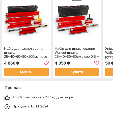
Набір для шпаклювання:
Набір для шпаклювання
Унів
шпателі
Wallcut шпателі
Wall
25+40+60+80+100см лезо
25+40+60+80см лезо 0,5 +
ручк
0,5 + подовжувач 75х120
подовжувач 75х120 см з
4 860
4 350
50
₴
₴
см з адаптером
адаптером
Купити
Купити
Про нас
100% позитивних з 247 відгуків за рік
Працює з 10.11.2024