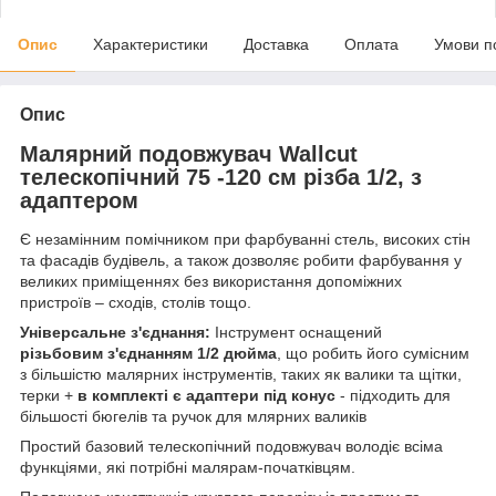
Опис
Характеристики
Доставка
Оплата
Умови п
Опис
Малярний подовжувач Wallcut
телескопічний 75 -120 см різба 1/2, з
адаптером
Є незамінним помічником при фарбуванні стель, високих стін
та фасадів будівель, а також дозволяє робити фарбування у
великих приміщеннях без використання допоміжних
пристроїв – сходів, столів тощо.
Універсальне з'єднання:
Інструмент оснащений
різьбовим з'єднанням 1/2 дюйма
, що робить його сумісним
з більшістю малярних інструментів, таких як валики та щітки,
терки +
в комплекті є адаптери під конус
- підходить для
більшості бюгелів та ручок для млярних валиків
Простий базовий телескопічний подовжувач володіє всіма
функціями, які потрібні малярам-початківцям.