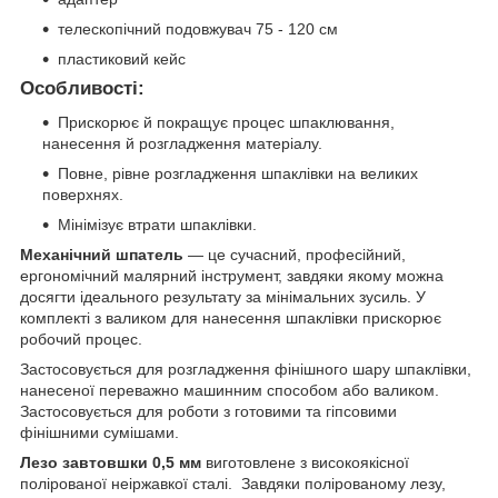
телескопічний подовжувач 75 - 120 см
пластиковий кейс
Особливості:
Прискорює й покращує процес шпаклювання,
нанесення й розгладження матеріалу.
Повне, рівне розгладження шпаклівки на великих
поверхнях.
Мінімізує втрати шпаклівки.
Механічний шпатель
— це сучасний, професійний,
ергономічний малярний інструмент, завдяки якому можна
досягти ідеального результату за мінімальних зусиль. У
комплекті з валиком для нанесення шпаклівки прискорює
робочий процес.
Застосовується для розгладження фінішного шару шпаклівки,
нанесеної переважно машинним способом або валиком.
Застосовується для роботи з готовими та гіпсовими
фінішними сумішами.
Лезо завтовшки 0,5 мм
виготовлене з високоякісної
полірованої неіржавкої сталі. Завдяки полірованому лезу,