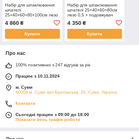
Набір для шпаклювання:
Набір для шпаклювання:
шпателі
шпателі 25+40+60+80см
25+40+60+80+100см лезо
лезо 0,5 + подовжувач
0,5 + подовжувач 75х120
75х120 см з адаптером
4 860
4 350
₴
₴
см з адаптером
Купити
Купити
Про нас
100% позитивних з 247 відгуків за рік
Працює з 10.11.2024
м. Суми
40004 м. Суми вул Британська, 25, Суми, Україна
Контакти
Сьогодні працює з 09:00 до 18:00
Показати весь графік роботи
Про нас