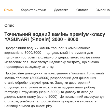
Опис
Характеристики
Доставка
Оплата
Умови п
Опис
Точильний водний камінь преміум-класу
YASUNARI (Японія) 3000 - 8000
Професійний водний камінь Yasunari з комбінованою
зернистістю 3000/8000 — це ідеальний інструмент для
підтримки гостроти та фінішного дзеркального полірування
металевих лез. Забезпечує надвисоку гостроту, що значно
перевершує заводську заточку.
Професійне доведення та полірування з Yasunari. Точильний
камінь Yasunari (3000/8000) розроблений для фінальних
етапів обробки ріжучої кромки. Завдяки двосторонній
структурі, ви отримуєте можливість підтримувати робочу
гостроту інструменту (зерно 3000) та доводити лезо до
дзеркального стану (зерно 8000). Це незамінний аксесуар для
столярів, різьбярів та професійних кухарів, які висувають
найвищі вимоги до якості різу.