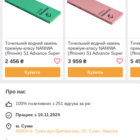
Точильний водний камінь
Точильний водний камінь
Точи
преміум-класу NANIWA
преміум-класу NANIWA
прем
(Японія) S1 Advance Super
(Японія) S1 Advance Super
(Япо
Stone grit 400
Stone grit 3000
Ston
2 456
3 959
5 4
₴
₴
Купити
Купити
Про нас
100% позитивних з 251 відгука за рік
Працює з 10.11.2024
м. Суми
40004 м. Суми вул Британська, 25, Суми, Україна