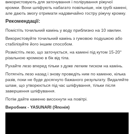
використовують для заточування і полірування ріжучої
кромки. Вони шліфують набагато повільніше, ніж грубі камені,
але дають змогу отримати надзвичайно гостру ріжучу кромку.
Рекомендації:
Помістіть точильний камінь у воду приблизно на 10 хвилин.
Використовуйте точильний камінь з гумовою подушкою або
стабілізуйте його іншим способом.
Розмістіть лезо, що заточується, на камені під кутом 15-20°
різальною кромкою в бік від тіла.
Рухайте лезо вперед тільки з дуже легким тиском на камінь.
Потягніть лезо назад і знову проведіть ним по каменю, кілька
разів, поки не буде досягнуто бажаного результату. Видаляйте
шлам, що утворюється під час шліфування, тільки після
завершення шліфування.
Потім дайте каменю висохнути на повітрі.
Виробник - YASUNARI (Японія)