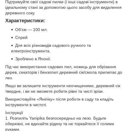
Підтримуйте свої садові пилки (і інші садові інструменти) в
ідеальному стані за допомогою цього засобу для видалення
деревного соку.
Характеристики:
Об'єм — 100 мл.
Спрей
Для всіх різновидів садового ручного та
електроінструмента.
Зроблено в Японії.
Під час використання садових пил, ножиць для обрізання
дерев, секаторів і бензопил деревний сік/смола прилипає до
лез.
Якщо ви залишите інструменти неочищеними, деревний сік
твердне, і ви не зможете робити рівні та чисті зрізи.
Використовуйте «Яніпіку» після роботи в саду та кладіть
інструменти в чистоті.
Інструкції
1. Розпиліть Yanipika безпосередньо на лезо. Будьте
обережні, не вдихайте рідину та не торкайтеся її голими
руками.