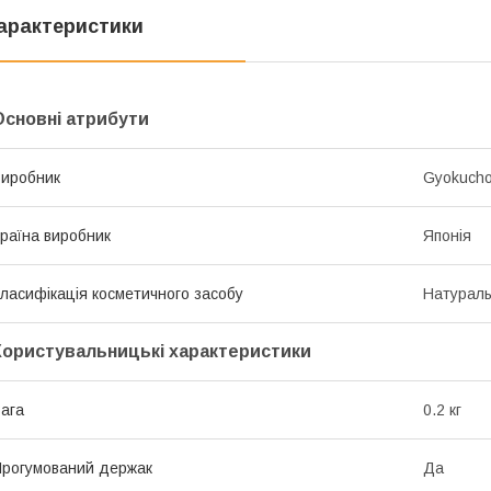
арактеристики
Основні атрибути
иробник
Gyokuch
раїна виробник
Японія
ласифікація косметичного засобу
Натурал
Користувальницькі характеристики
ага
0.2 кг
рогумований держак
Да