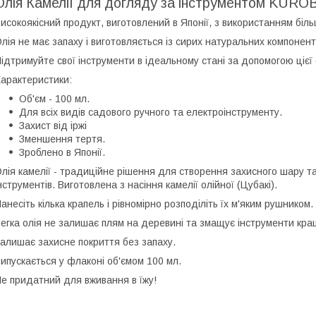
Олія Камелії для догляду за інструментом KUROB
исокоякісний продукт, виготовлений в Японії, з використанням більш
лія не має запаху і виготовляється із сирих натуральних компонент
ідтримуйте свої інструменти в ідеальному стані за допомогою цієї о
арактеристики:
Об'єм - 100 мл.
Для всіх видів садового ручного та електроінструменту.
Захист від іржі
Зменшення тертя.
Зроблено в Японії.
лія камелії - традиційне рішення для створення захисного шару та
нструментів. Виготовлена з насіння камелії олійної (Цубакі).
анесіть кілька крапель і рівномірно розподіліть їх м'яким рушником.
егка олія не залишає плям на деревині та змащує інструменти краще
алишає захисне покриття без запаху.
ипускається у флаконі об'ємом 100 мл.
е придатний для вживання в їжу!