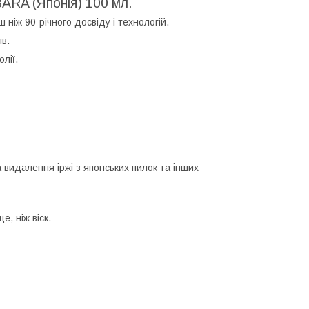
ARA (Японія) 100 мл.
 ніж 90-річного досвіду і технологій.
ів.
лії.
 видалення іржі з японських пилок та інших
, ніж віск.